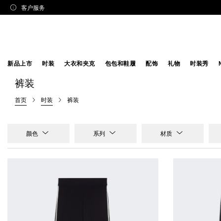
客户服务
新品上市
时装
大衣和夹克
包包和鞋履
配饰
礼物
时装秀
裤装
首页
时装
裤装
颜色
系列
材质