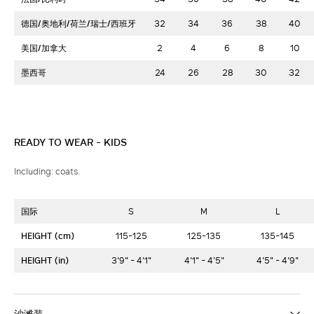
德国/奥地利/荷兰/瑞士/西班牙
32
34
36
38
40
美国/加拿大
2
4
6
8
10
墨西哥
24
26
28
30
32
READY TO WEAR - KIDS
Including: coats.
国际
S
M
L
HEIGHT (cm)
115-125
125-135
135-145
HEIGHT (in)
3'9" - 4'1"
4'1" - 4'5"
4'5" - 4'9"
沙滩装