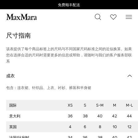
免费顺丰配送
搜索
心愿清
菜
尺寸指南
该表提供了每个商品标签上的尺码与不同国家尺码标准之间的近似换算。如果
您在选择合适的尺码时需要更多的信息或帮助，请随时与我们的客户服务部联
系
成衣
包含：连衣裙、针织品、上衣、衬衫、裤装和半身裙
国际
XS
S
S-M
M
M-L
意大利
36
38
40
42
44
英国
4
6
8
10
12
法国/比利时
34
36
38
40
42