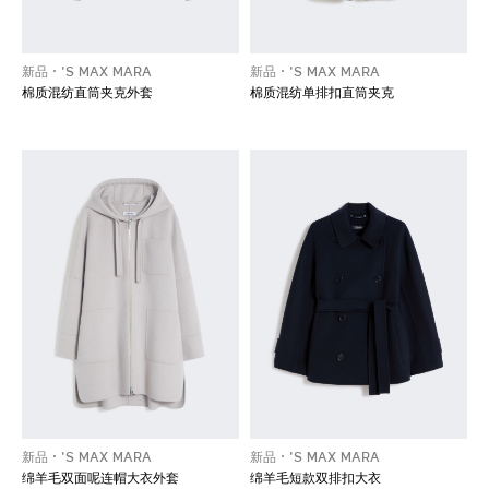
新品
'S MAX MARA
新品
'S MAX MARA
棉质混纺直筒夹克外套
棉质混纺单排扣直筒夹克
新品
'S MAX MARA
新品
'S MAX MARA
绵羊毛双面呢连帽大衣外套
绵羊毛短款双排扣大衣