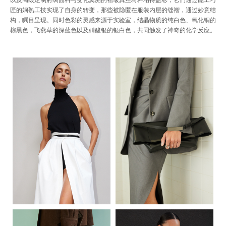
匠的娴熟工技实现了自身的转变，那些被隐匿在服装内层的缝褶，通过妙意结
间
构，瞩目呈现。同时色彩的灵感来源于实验室，结晶物质的纯白色、氧化铜的
棕黑色，飞燕草的深蓝色以及硝酸银的银白色，共同触发了神奇的化学反应。