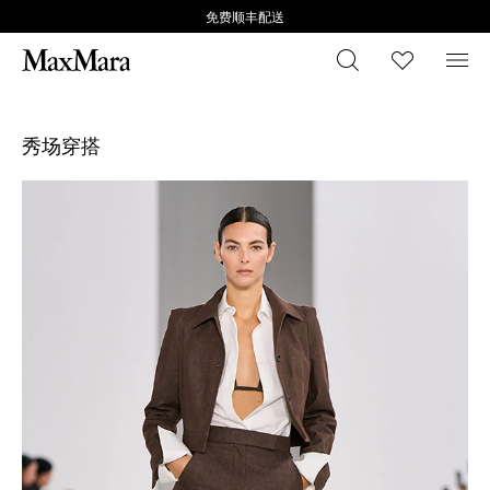
免费顺丰配送
搜索
心愿清
菜
秀场穿搭