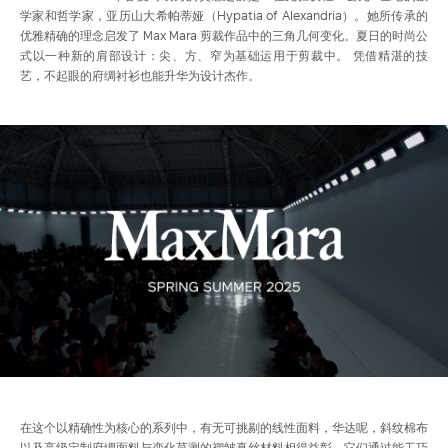
学家和哲学家，亚历山大希帕蒂娅（Hypatia of Alexandria）。她所传承的
优雅精确的理念启发了 Max Mara 剪裁作品中的三角几何变化。夏日的时尚公
式以一种新的肩部设计：尖、方、窄为基础运用于剪裁中。 凭借精湛的技
艺，不起眼的府绸衬衫也能升华为设计杰作。
加
载
完
1x
当
0:00
/
时
0:00
暂
开
播
全
成
:
停
启
放
屏
0%
音
速
前
长
效
度
在这个以精确性为核心的系列中，有无可挑剔的线性面料，华达呢，斜纹棉布
时
以及高级定制府绸面料与变化莫测的褶皱真丝材料相得益彰，它们通过能工巧