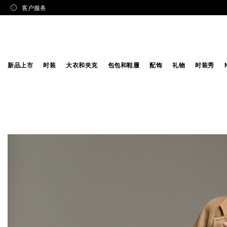
客户服务
新品上市
时装
大衣和夹克
包包和鞋履
配饰
礼物
时装秀
The Video Cloud video was not found.
错误代码:
VIDEO_CLOUD_ERR_VIDEO_NOT_FOUND
会话 ID：
2026-08-08:ec1864d8127a847e8e9772e1
播放器元素 ID：
vjs_video_3