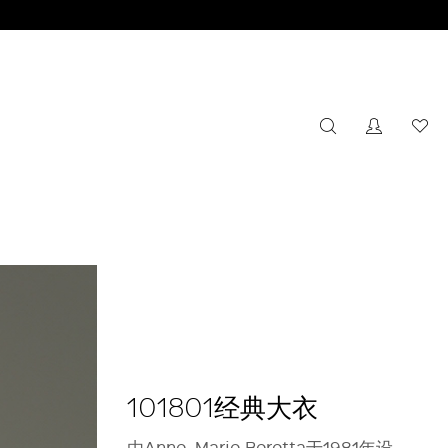
搜索
没有注册
心
关
闭
弹
窗
101801经典大衣
由Anne-Marie Beretta于1981年设