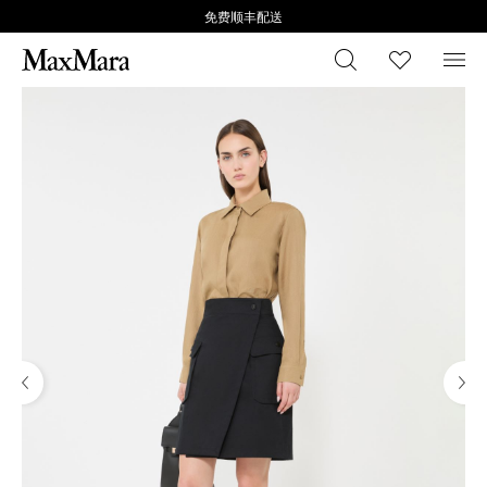
免费顺丰配送
搜索
心愿清
菜