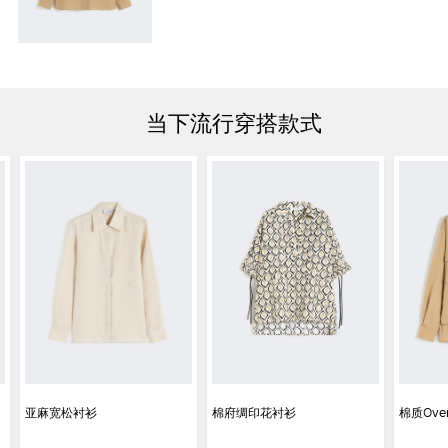
当下流行穿搭款式
亚麻宽松衬衫
棉府绸印花衬衫
棉质Over