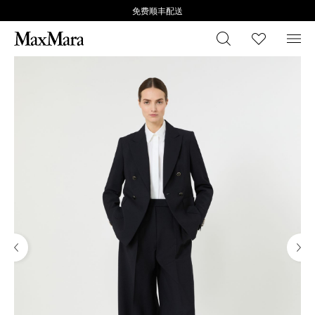
免费顺丰配送
搜索
心愿清
菜