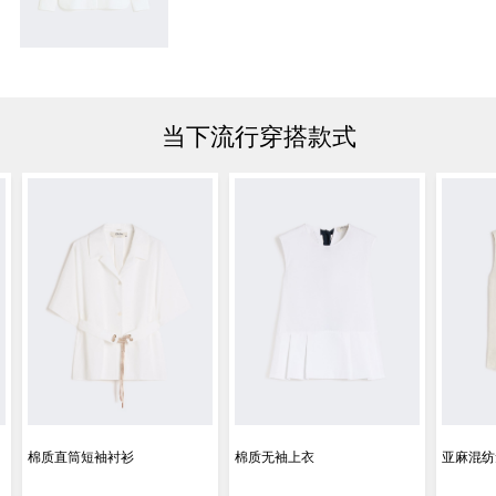
当下流行穿搭款式
棉质直筒短袖衬衫
棉质无袖上衣
亚麻混纺