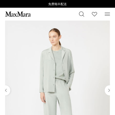
免费顺丰配送
搜索
心愿清
菜