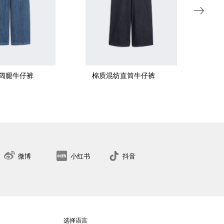
阔腿牛仔裤
棉质混纺直筒牛仔裤
棉
34
36
38
40
42
44
46
48
50
找到最近的门店
微博
小红书
抖音
选择语言