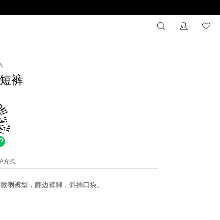
搜索
没有注册
心
A
短裤
维护方式
。微喇裤型，翻边裤脚，斜插口袋。