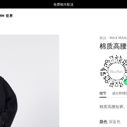
免费顺丰配送
MM 世界
新品
MAX MAR
棉质高腰
细节
成分和
棉质高腰短裤
颜色
深蓝色