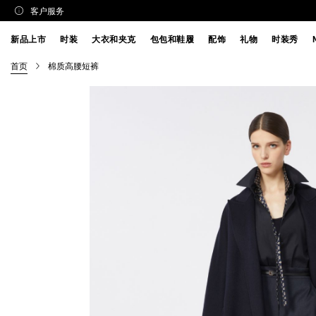
客户服务
新品上市
时装
大衣和夹克
包包和鞋履
配饰
礼物
时装秀
首页
棉质高腰短裤