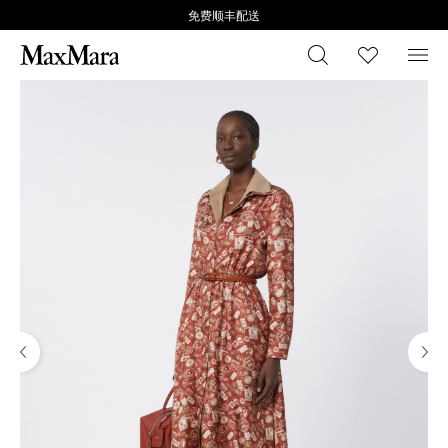
免费顺丰配送
搜索
心愿清
菜