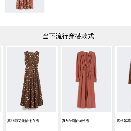
当下流行穿搭款式
真丝印花无袖连衣裙
真丝V领抽绳长裙
真丝印花