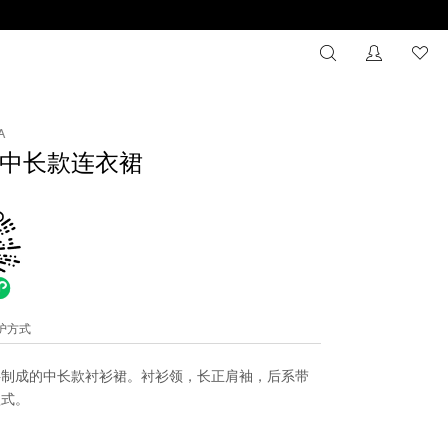
搜索
没有注册
心
A
中长款连衣裙
维护方式
料制成的中长款衬衫裙。衬衫领，长正肩袖，后系带
款式。