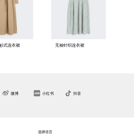
衫式连衣裙
无袖针织连衣裙
34
36
38
40
42
44
46
48
50
找到最近的门店
微博
小红书
抖音
选择语言