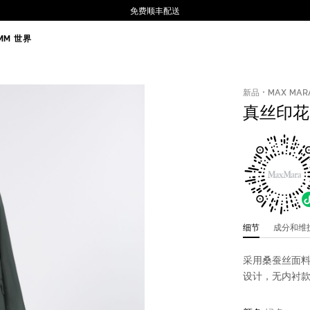
免费顺丰配送
MM 世界
新品
MAX MAR
真丝印花
细节
成分和
采用桑蚕丝面
设计，无内衬