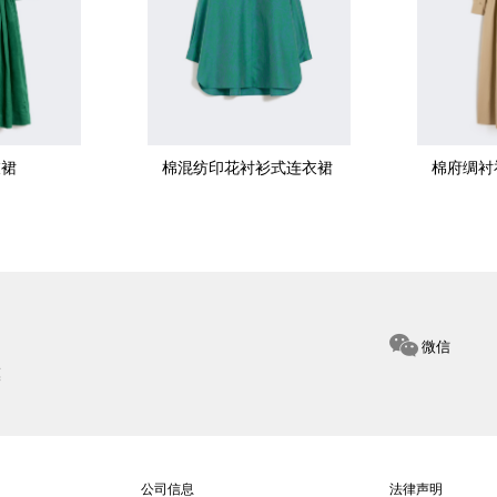
衣裙
棉混纺印花衬衫式连衣裙
棉府绸衬
微信
惠
公司信息
法律声明