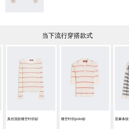
当下流行穿搭款式
真丝混纺镂空针织衫
镂空针织polo衫
亚麻条纹