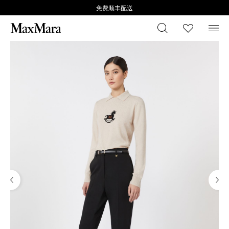
免费顺丰配送
搜索
心愿清
菜