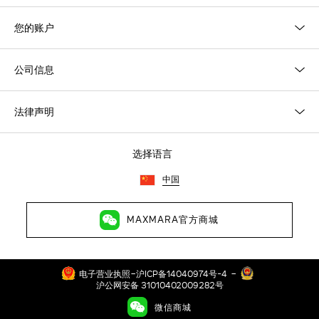
您的账户
公司信息
法律声明
选择语言
中国
MAXMARA官方商城
-
-
电子营业执照
沪ICP备14040974号-4
沪公网安备 31010402009282号
©2026琳玛（上海）贸易有限公司 保留所有权利 地址：上海市徐汇区
微信商城
长乐路989号43层