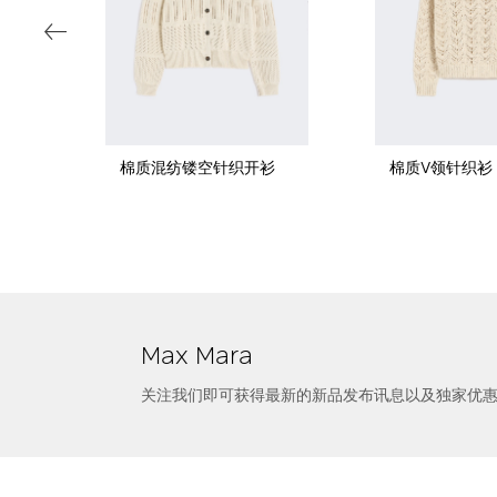
织衫
棉质混纺镂空针织开衫
棉质V领针织衫
选择尺寸
山羊绒polo针织衫
Max Mara
关注我们即可获得最新的新品发布讯息以及独家优