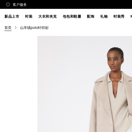
客户服务
新品上市
时装
大衣和夹克
包包和鞋履
配饰
礼物
时装秀
首页
山羊绒polo针织衫