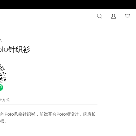
搜索
没有注册
心
A
olo针织衫
维护方式
的Polo风格针织衫，前襟开合Polo领设计，落肩长
下摆。