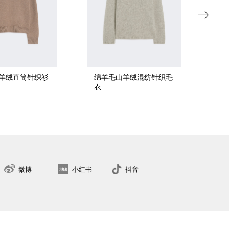
羊绒直筒针织衫
绵羊毛山羊绒混纺针织毛
绵
衣
XS
S
M
L
XL
2XL
找到最近的门店
微博
小红书
抖音