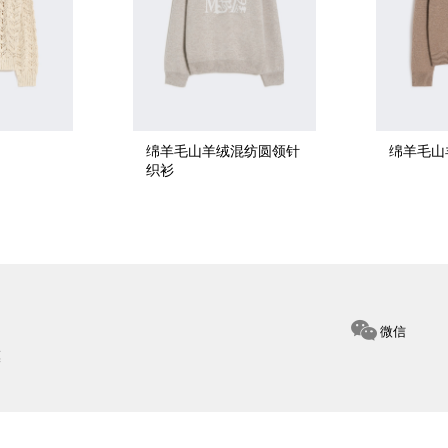
绵羊毛山羊绒混纺圆领针
绵羊毛山
织衫
微信
惠