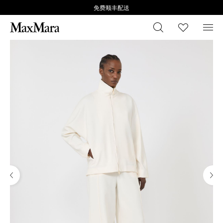
免费顺丰配送
搜索
心愿清
菜