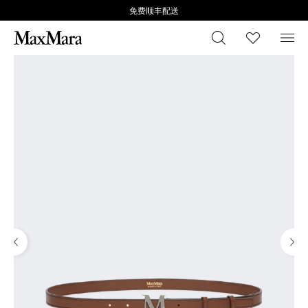
免费顺丰配送
搜索
心愿清
菜