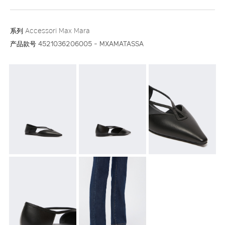
系列
Accessori Max Mara
产品款号
4521036206005 - MXAMATASSA