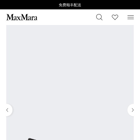
免费顺丰配送
搜索
心愿清
菜