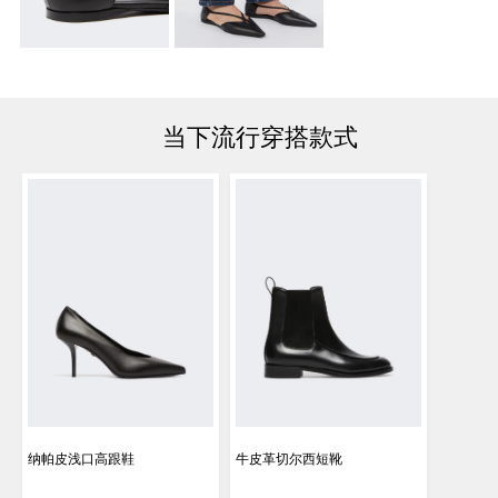
当下流行穿搭款式
纳帕皮浅口高跟鞋
牛皮革切尔西短靴