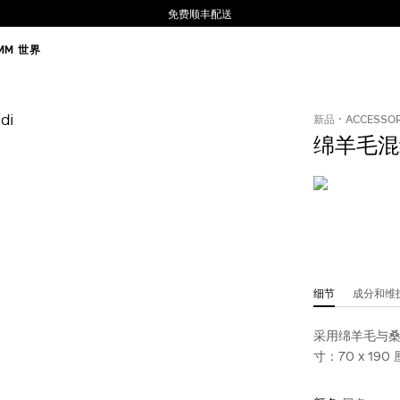
免费顺丰配送
MM 世界
新品
ACCESSO
绵羊毛混
细节
成分和
采用绵羊毛与桑
寸：70 x 190