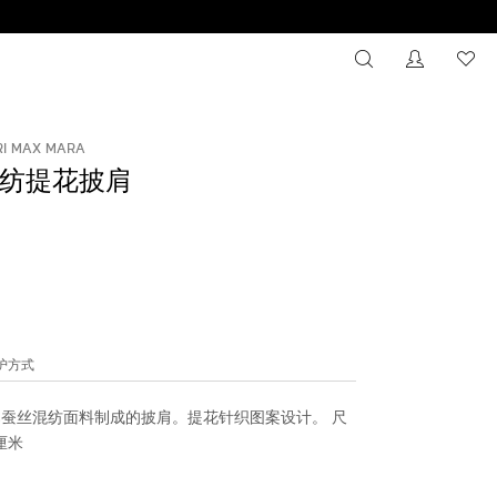
搜索
没有注册
心
RI MAX MARA
纺提花披肩
维护方式
蚕丝混纺面料制成的披肩。提花针织图案设计。 尺
 厘米