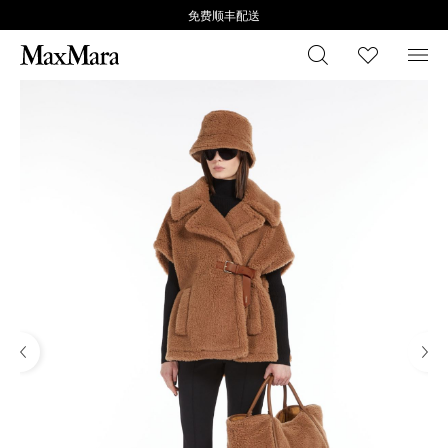
免费顺丰配送
搜索
心愿清
菜