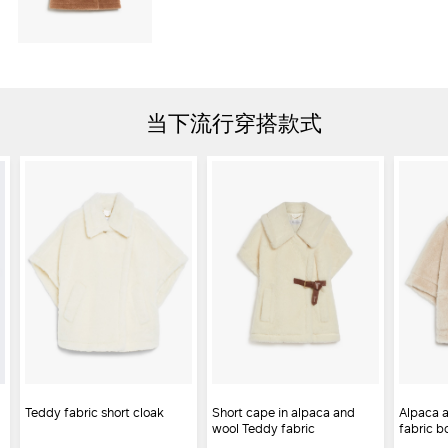
当下流行穿搭款式
Teddy fabric short cloak
Short cape in alpaca and
Alpaca 
wool Teddy fabric
fabric b