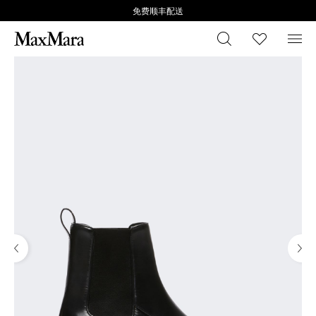
免费顺丰配送
搜索
心愿清
菜