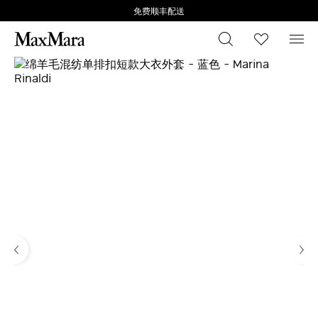
免费顺丰配送
搜索
心愿清
菜