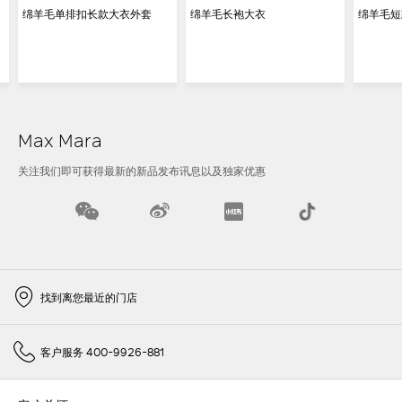
绵羊毛单排扣长款大衣外套
绵羊毛长袍大衣
绵羊毛短
Max Mara
关注我们即可获得最新的新品发布讯息以及独家优惠
找到离您最近的门店
客户服务 400-9926-881