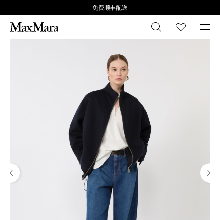
免费顺丰配送
搜索
心愿清
菜