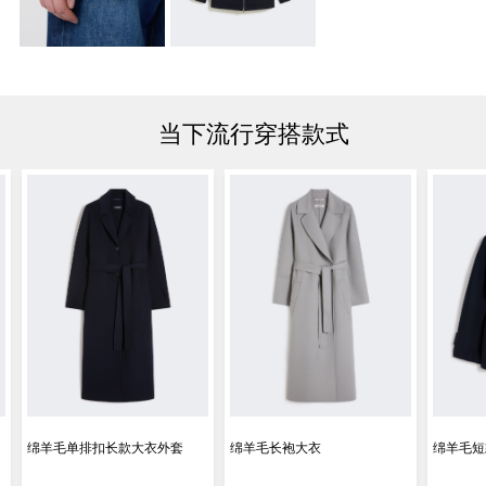
当下流行穿搭款式
绵羊毛单排扣长款大衣外套
绵羊毛长袍大衣
绵羊毛短