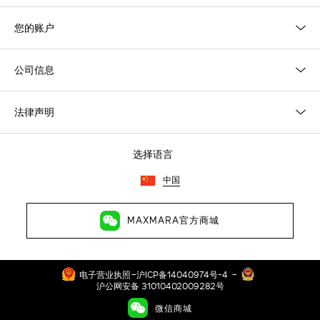
您的账户
公司信息
法律声明
选择语言
中国
MAXMARA官方商城
-
-
电子营业执照
沪ICP备14040974号-4
沪公网安备 31010402009282号
©2026琳玛（上海）贸易有限公司 保留所有权利 地址：上海市徐汇区
微信商城
长乐路989号43层