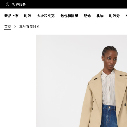
客户服务
新品上市
时装
大衣和夹克
包包和鞋履
配饰
礼物
时装秀
首页
真丝直筒衬衫