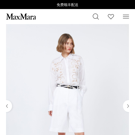
免费顺丰配送
搜索
心愿清
菜