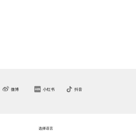
34
36
38
40
42
44
46
48
50
找到最近的门店
微博
小红书
抖音
选择语言