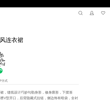
搜索
没有注册
心
风连衣裙
维护方式
衣裙，缝线设计巧妙勾勒身形，修身廓形，下摆渐
襟V型开口，后背隐藏式拉链，侧边饰有暗袋，全衬