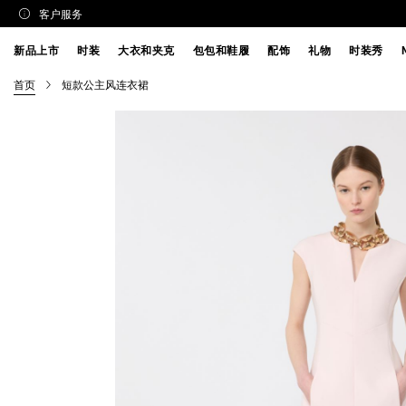
客户服务
新品上市
时装
大衣和夹克
包包和鞋履
配饰
礼物
时装秀
首页
短款公主风连衣裙