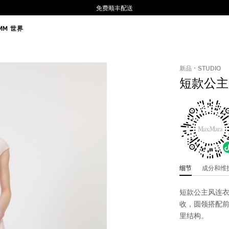
免费顺丰配送
MM 世界
新品
STUDIO
短款公主
细节
成分和
短款公主风连
收，圆领搭配前
里结构。