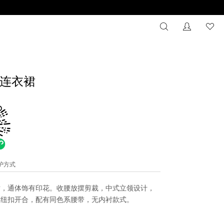
搜索
没有注册
心
连衣裙
维护方式
裙，通体饰有印花。收腰放摆剪裁，中式立领设计，
襟纽扣开合，配有同色系腰带，无内衬款式。