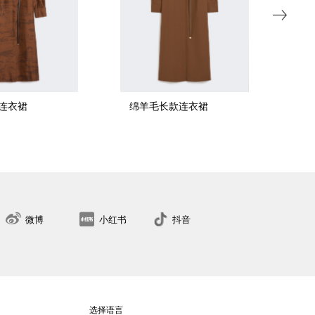
连衣裙
绵羊毛长款连衣裙
棉
34
36
38
40
42
44
46
48
50
找到最近的门店
微博
小红书
抖音
选择语言