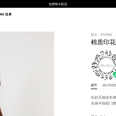
免费顺丰配送
MM 世界
新品
STUDIO
棉质印花
细节
成分和
长款无袖连衣
衣身半段暗门