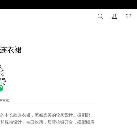
搜索
没有注册
心
连衣裙
维护方式
带的中长款连衣裙，流畅柔美的轮廓设计。微喇廓
，和服袖设计，袖口收褶，后背拉链开合，搭配细肩