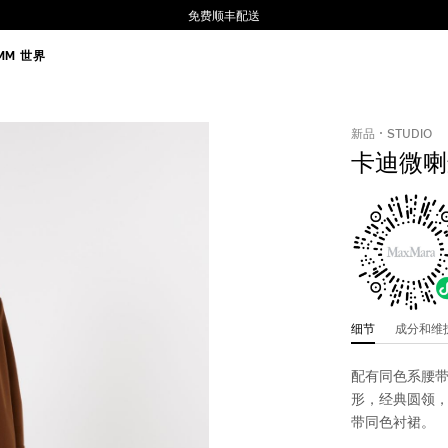
免费顺丰配送
MM 世界
新品
STUDIO
卡迪微喇
细节
成分和
配有同色系腰
形，经典圆领
带同色衬裙。