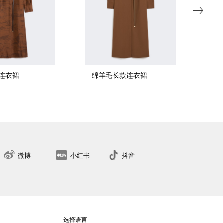
连衣裙
绵羊毛长款连衣裙
棉
34
36
38
40
42
44
46
48
50
找到最近的门店
微博
小红书
抖音
选择语言