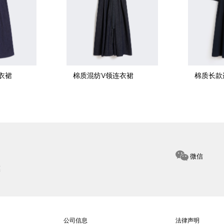
衣裙
棉质混纺V领连衣裙
棉质长款
微信
惠
公司信息
法律声明