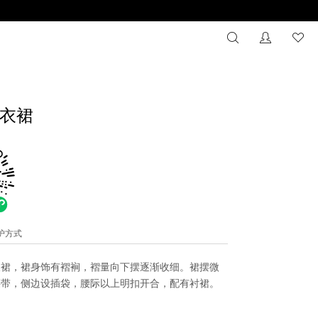
搜索
没有注册
心
衣裙
维护方式
衣裙，裙身饰有褶裥，褶量向下摆逐渐收细。裙摆微
腰带，侧边设插袋，腰际以上明扣开合，配有衬裙。