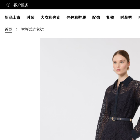
客户服务
新品上市
时装
大衣和夹克
包包和鞋履
配饰
礼物
时装秀
首页
衬衫式连衣裙