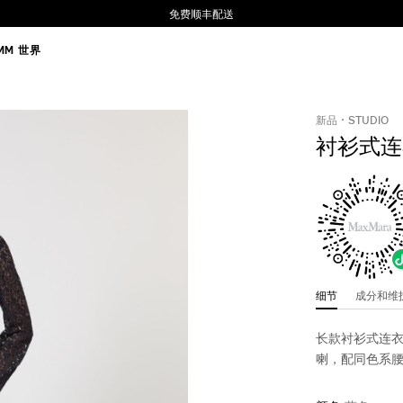
免费顺丰配送
MM 世界
新品
STUDIO
衬衫式连
细节
成分和
长款衬衫式连
喇，配同色系