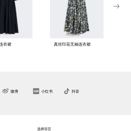
连衣裙
真丝印花无袖连衣裙
棉
34
36
38
40
42
44
46
48
50
找到最近的门店
微博
小红书
抖音
选择语言