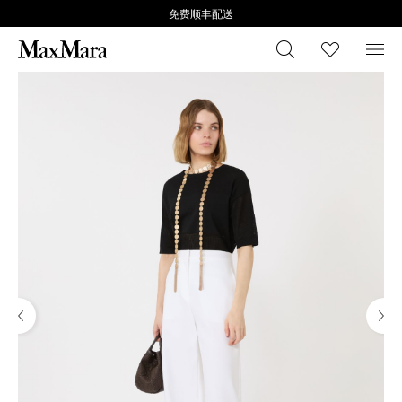
免费顺丰配送
搜索
心愿清
菜