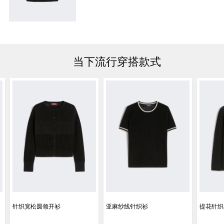
当下流行穿搭款式
针织宽松圆领开衫
亚麻纱线针织衫
提花针织