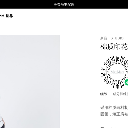
免费顺丰配送
MM 世界
新品
STUDIO
棉质印花
细节
成分和
采用棉质面料制
圆领，短正肩