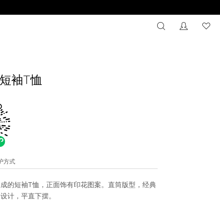
搜索
没有注册
心
短袖T恤
维护方式
成的短袖T恤，正面饰有印花图案。直筒版型，经典
袖设计，平直下摆。