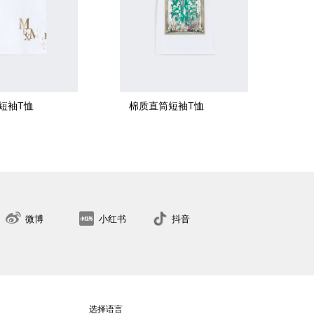
短袖T恤
棉质直筒短袖T恤
XS
S
M
L
XL
2XL
找到最近的门店
微博
小红书
抖音
选择语言