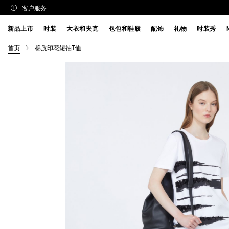
客户服务
新品上市
时装
大衣和夹克
包包和鞋履
配饰
礼物
时装秀
首页
棉质印花短袖T恤