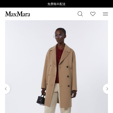
免费顺丰配送
搜索
心愿清
菜