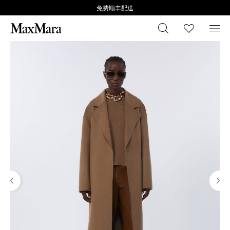
免费顺丰配送
搜索
心愿清
菜