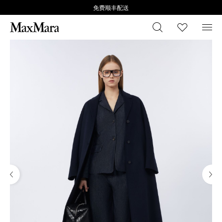
免费顺丰配送
搜索
心愿清
菜