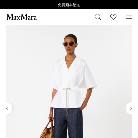
免费顺丰配送
搜索
心愿清
菜