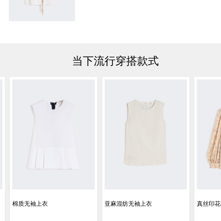
当下流行穿搭款式
棉质无袖上衣
亚麻混纺无袖上衣
真丝印花