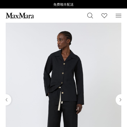
免费顺丰配送
搜索
心愿清
菜