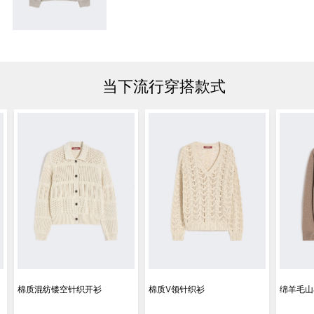
当下流行穿搭款式
棉质混纺镂空针织开衫
棉质V领针织衫
绵羊毛山