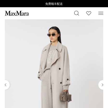
免费顺丰配送
搜索
心愿清
菜