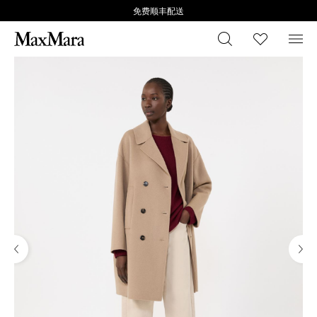
免费顺丰配送
搜索
心愿清
菜