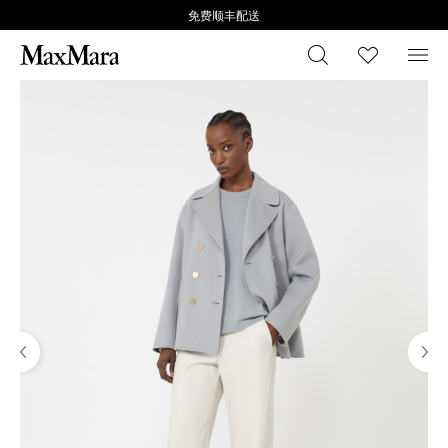
免费顺丰配送
搜索
心愿清
菜