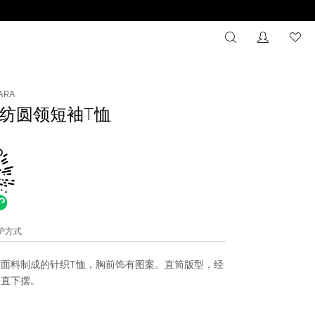
搜索
没有注册
心
ARA
纺圆领短袖T恤
维护方式
面料制成的针织T恤，胸前饰有图案。直筒版型，经
平直下摆。