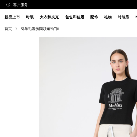
客户服务
新品上市
时装
大衣和夹克
包包和鞋履
配饰
礼物
时装秀
首页
绵羊毛混纺圆领短袖T恤