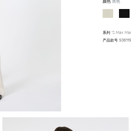
颜色
黑色
系列
'S Max Ma
产品款号
93611