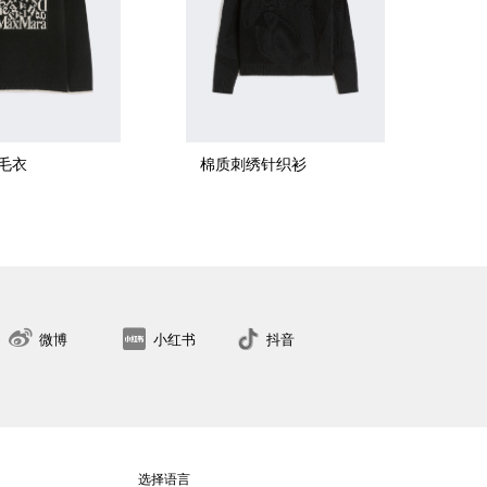
毛衣
棉质刺绣针织衫
XS
S
M
L
XL
找到最近的门店
微博
小红书
抖音
选择语言