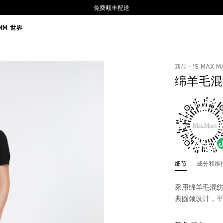
免费顺丰配送
MM 世界
新品
'S MAX M
绵羊毛混
细节
成分和
采用绵羊毛混纺
典圆领设计，