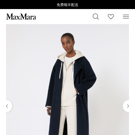
免费顺丰配送
搜索
心愿清
菜