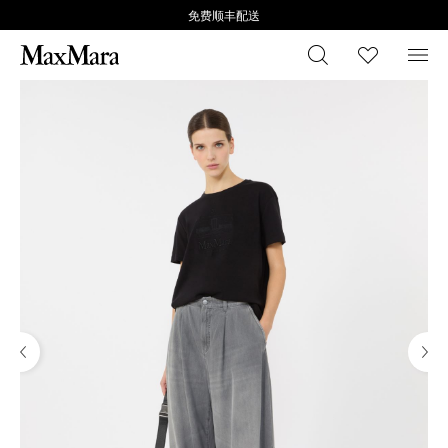
免费顺丰配送
搜索
心愿清
菜